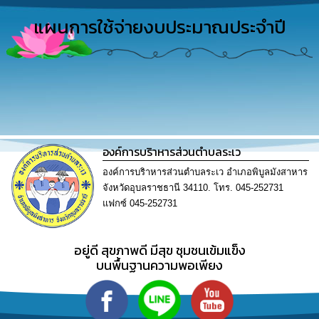
การ
ดำเนิน
แผนการใช้จ่ายงบประมาณประจำปี
งาน
การ
ให้
บริการ
แผนการ
ใช้
องค์การบริาหารส่วนตำบลระเว
จ่าย
งบ
องค์การบริาหารส่วนตำบลระเว อำเภอพิบูลมังสาหาร
ประมาณ
จังหวัดอุบลราชธานี 34110. โทร. 045-252731
ประจำ
ปี
แฟกซ์ 045-252731
การ
อยู่ดี​ สุขภาพดี​ มีสุข​ ชุมชนเข้มแข็ง​
บริหาร
บนพื้นฐานความพอเพียง​
และ
พัฒนา
ทรัพยากร
บุคคล