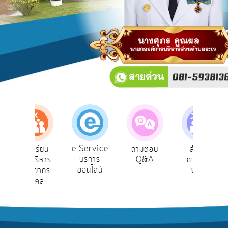
บริการ
ข้อมูล
การ
เปิด
เผย
ข้อมูล
สาธารณะ
OIT
e-
Service
e-Service
ร้องเรียน
ถามตอบ
สำรวจ
Q&A
บริการ
การบริหาร
Q&A
ความพึง
ออนไลน์
ทรัพยากร
พอใจ
การ
บุคคล
จัดการ
ความ
รู้