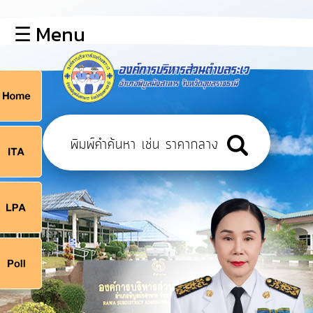
×
☰ Menu
lose
หน้า
หลัก
ข้อมูล
ก
พื้น
ฐาน
9
บุคลากร
แผน
ยุทธศาสตร์
9
ข่าวสาร
จ
กิจการ
สภา