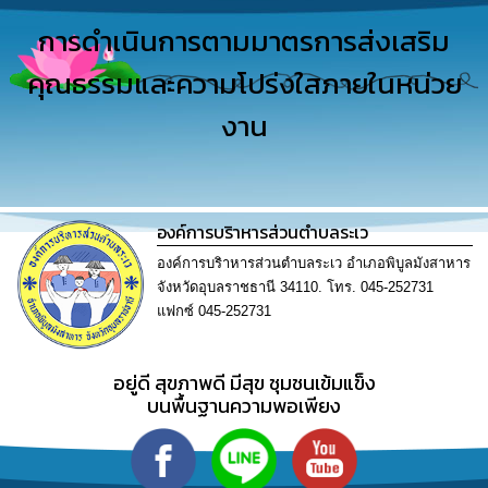
การ
ดำเนิน
การดำเนินการตามมาตรการส่งเสริม
งาน
คุณธรรมและความโปร่งใสภายในหน่วย
การ
งาน
ให้
บริการ
แผนการ
ใช้
องค์การบริาหารส่วนตำบลระเว
จ่าย
งบ
องค์การบริาหารส่วนตำบลระเว อำเภอพิบูลมังสาหาร
ประมาณ
จังหวัดอุบลราชธานี 34110. โทร. 045-252731
ประจำ
ปี
แฟกซ์ 045-252731
การ
อยู่ดี​ สุขภาพดี​ มีสุข​ ชุมชนเข้มแข็ง​
บริหาร
บนพื้นฐานความพอเพียง​
และ
พัฒนา
ทรัพยากร
บุคคล