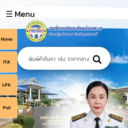
×
☰ Menu
lose
หน้า
หลัก
ข้อมูล
ก
พื้น
ฐาน
9
บุคลากร
แผน
ยุทธศาสตร์
9
ข่าวสาร
จ
กิจการ
สภา