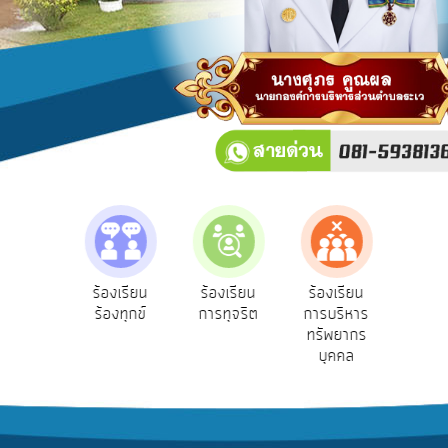
บริการ
ข้อมูล
การ
เปิด
เผย
ข้อมูล
สาธารณะ
OIT
e-
Service
e-Se
ฟังความ
ร้องเรียน
ร้องเรียน
ร้องเรียน
Q&A
บริ
ิดเห็น
ร้องทุกข์
การทุจริต
การบริหาร
ออน
ระชาชน
ทรัพยากร
การ
บุคคล
จัดการ
ความ
รู้