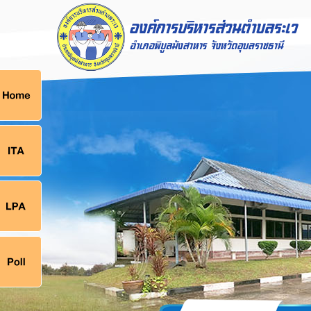
ก
9
9
จ