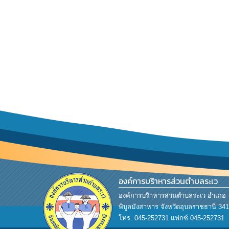
องค์การบริาหารส่วนตำบลระเว
องค์การบริาหารส่วนตำบลระเว อำเภอ
พิบูลมังสาหาร จังหวัดอุบลราชธานี 341
โทร. 045-252731 แฟกซ์ 045-252731