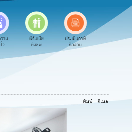
ผู้รับเบีย
ประเมินภาษี
ทะเบียน
ขออนุญ
ยังชีพ
ท้องถิ่น
พาณิชย์
ก่อสร้
พิมพ์
อีเมล